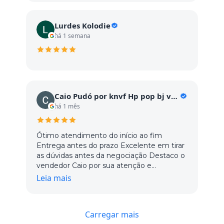
Lurdes Kolodie
há 1 semana
Caio Pudó por knvf Hp pop bj vc GC vc c
há 1 mês
Ótimo atendimento do início ao fim
Entrega antes do prazo Excelente em tirar
as dúvidas antes da negociação Destaco o
vendedor Caio por sua atenção e
dedicação, os demais vendedores ainda
Leia mais
não tivemos o contato Com certeza está
na minha lista de fornecedores
Carregar mais