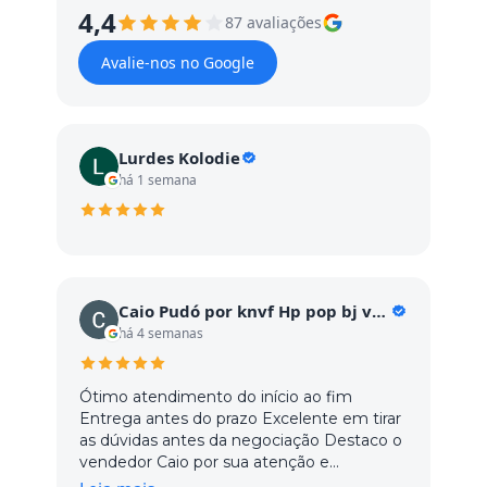
4,4
87 avaliações
Avalie-nos no Google
Lurdes Kolodie
há 1 semana
Caio Pudó por knvf Hp pop bj vc GC vc c
há 4 semanas
Ótimo atendimento do início ao fim
Entrega antes do prazo Excelente em tirar
as dúvidas antes da negociação Destaco o
vendedor Caio por sua atenção e
dedicação, os demais vendedores ainda