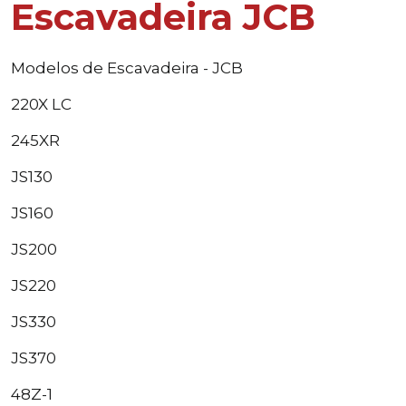
Escavadeira JCB
Modelos de Escavadeira - JCB
220X LC
245XR
JS130
JS160
JS200
JS220
JS330
JS370
48Z-1