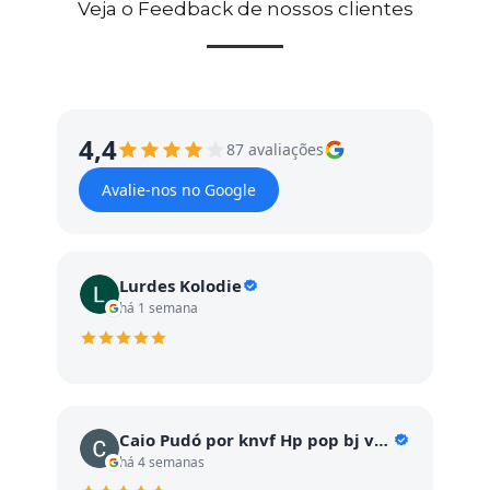
Veja o Feedback de nossos clientes
4,4
87 avaliações
Avalie-nos no Google
Lurdes Kolodie
há 1 semana
Caio Pudó por knvf Hp pop bj vc GC vc c
há 4 semanas