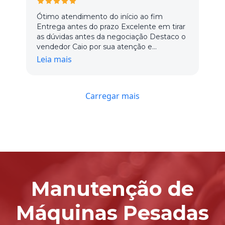
Ótimo atendimento do início ao fim
Entrega antes do prazo Excelente em tirar
as dúvidas antes da negociação Destaco o
vendedor Caio por sua atenção e
dedicação, os demais vendedores ainda
Leia mais
não tivemos o contato Com certeza está
na minha lista de fornecedores
Carregar mais
Manutenção de
Máquinas Pesadas